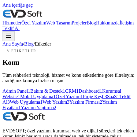
Ana içeriğe geç
Hizmetler
Özel Yazılım
Web Tasarım
Projeler
Blog
Hakkımızda
İletişim
Teklif Al
Ana Sayfa
/
Blog
/
Etiketler
// ETIKETLER
Konu
etiketleri
Tüm rehberleri teknoloji, hizmet ve konu etiketlerine göre filtreleyin;
aradığınız konuya hızlıca ulaşın.
Admin Panel
1
Bakım & Destek
1
CRM
1
Dashboard
1
Kurumsal
Website
1
Mobil Uygulama
1
Özel Yazılım
1
Proje Keşfi
3
SaaS
1
Teklif
Al
3
Web Uygulama
1
Web Yazılım
3
Yazılım Firması
2
Yazılım
Fiyatları
1
Yazılım Yaptırma
2
EVDSOFT; özel yazılım, kurumsal web ve dijital süreçleri tek elden
kurar. İşiniz beş ayrı araca dağılmadan, tek bir sistemde çalışır.