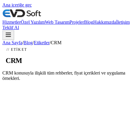
Ana içeriğe geç
Hizmetler
Özel Yazılım
Web Tasarım
Projeler
Blog
Hakkımızda
İletişim
Teklif Al
Ana Sayfa
/
Blog
/
Etiketler
/
CRM
// ETIKET
#
CRM
CRM konusuyla ilişkili tüm rehberler, fiyat içerikleri ve uygulama
örnekleri.
Özel Yazılım Fiyatları 2026
Özel yazılım fiyatları 2026 yılında 50.000 TL ile 2.500.000 TL
arasında değişmektedir. Yazılımın kapsamı, entegrasyon ihtiyaçları,
kullanıcı sayısı ve...