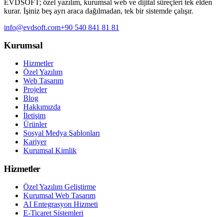
EVDSOFT; özel yazılım, kurumsal web ve dijital süreçleri tek elden
kurar. İşiniz beş ayrı araca dağılmadan, tek bir sistemde çalışır.
info@evdsoft.com
+90 540 841 81 81
Kurumsal
Hizmetler
Özel Yazılım
Web Tasarım
Projeler
Blog
Hakkımızda
İletişim
Ürünler
Sosyal Medya Şablonları
Kariyer
Kurumsal Kimlik
Hizmetler
Özel Yazılım Geliştirme
Kurumsal Web Tasarım
AI Entegrasyon Hizmeti
E-Ticaret Sistemleri