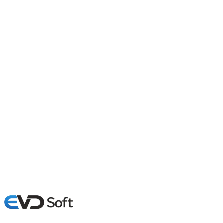
12 Haziran 2026
7 dk
Freelancer mı Ajans mı? Web Sitesi
Yaptırırken Hangisi Daha Mantıklı?
Web sitesi yaptırırken freelancer mı ajans mı sorusunun cevabı;
bütçe, hız, destek, SEO, proje yönetimi ve uzun vadeli ihtiyaçlara
göre değişir. 2026...
25 Mart 2026
8 dk
Web Sitesi Neden Pahalı? 2026'da Fiyatları
Etkileyen 12 Kritik Neden
Web sitesi neden pahalı sorusunun cevabı; tasarım kalitesi, yazılım
altyapısı, SEO, mobil uyumluluk, içerik, entegrasyon ve proje
kapsamı gibi birçok...
25 Mart 2026
8 dk