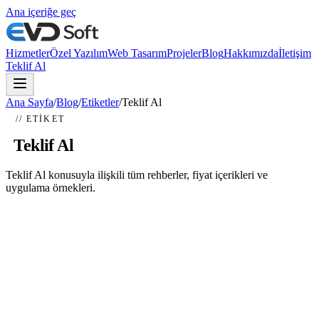
Ana içeriğe geç
Hizmetler
Özel Yazılım
Web Tasarım
Projeler
Blog
Hakkımızda
İletişim
Teklif Al
Ana Sayfa
/
Blog
/
Etiketler
/
Teklif Al
// ETIKET
#
Teklif Al
Teklif Al konusuyla ilişkili tüm rehberler, fiyat içerikleri ve
uygulama örnekleri.
Özel Yazılım Fiyatları 2026
Özel yazılım fiyatları 2026 yılında 50.000 TL ile 2.500.000 TL
arasında değişmektedir. Yazılımın kapsamı, entegrasyon ihtiyaçları,
kullanıcı sayısı ve...