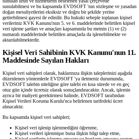
sunulan ürün ve hizmetlerin belirlenen yasal çerçevede
sunulabilmesi ve bu kapsamda EVDSOFT 'nın sözleşme ve yasadan
doğan mesuliyetlerini eksiksiz ve doğru bir şekilde yerine
getirebilmesi gayesi ile edinilir. Bu hukuki sebeple toplanan kişisel
verileriniz KVK Kanunu'nun 5. ve 6. maddelerinde belirtilen kişisel
veri işleme şartları ve amaçları kapsamında bu metnin (1) ve (2)
numaralı maddelerinde belirtilen amaçlarla da işlenebilmekte ve
aktarılabilmektedir.
Kişisel Veri Sahibinin KVK Kanunu'nun 11.
Maddesinde Sayılan Hakları
Kişisel veri sahipleri olarak, haklarınıza ilişkin taleplerinizi aşağıda
düzenlenen yöntemlerle EVDSOFT 'ya iletmeniz durumunda,
EVDSOFT talebin niteliğine göre talebi en kısa sürede ve en geç
otuz gün içinde ücretsiz olarak sonuçlandıracaktır. Ancak, işlemin
ayrıca bir maliyeti gerektirmesi halinde, EVDSOFT tarafından
Kişisel Verileri Koruma Kurulu'nca belirlenen tarifedeki ücret
alınacaktır.
Bu kapsamda kişisel veri sahipleri;
Kişisel veri işlenip işlenmediğini öğrenme,
Kişisel verileri işlenmişse buna ilişkin bilgi talep etme,
Kişisel verilerin işlenme amacını ve bunların amacına uygun