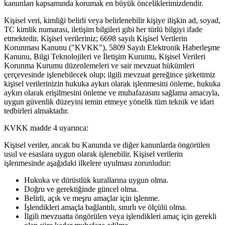
kanunları kapsamında korumak en büyük önceliklerimizdendir.
Kişisel veri, kimliği belirli veya belirlenebilir kişiye ilişkin ad, soyad,
TC kimlik numarası, iletişim bilgileri gibi her türlü bilgiyi ifade
etmektedir. Kişisel verileriniz; 6698 sayılı Kişisel Verilerin
Korunması Kanunu ("KVKK"), 5809 Sayılı Elektronik Haberleşme
Kanunu, Bilgi Teknolojileri ve İletişim Kurumu, Kişisel Verileri
Korunma Kurumu düzenlemeleri ve sair mevzuat hükümleri
çerçevesinde işlenebilecek olup; ilgili mevzuat gereğince şirketimiz
kişisel verilerinizin hukuka aykırı olarak işlenmesini önleme, hukuka
aykırı olarak erişilmesini önleme ve muhafazasını sağlama amacıyla,
uygun güvenlik düzeyini temin etmeye yönelik tüm teknik ve idari
tedbirleri almaktadır.
KVKK madde 4 uyarınca:
Kişisel veriler, ancak bu Kanunda ve diğer kanunlarda öngörülen
usul ve esaslara uygun olarak işlenebilir. Kişisel verilerin
işlenmesinde aşağıdaki ilkelere uyulması zorunludur:
Hukuka ve dürüstlük kurallarına uygun olma.
Doğru ve gerektiğinde güncel olma.
Belirli, açık ve meşru amaçlar için işlenme.
İşlendikleri amaçla bağlantılı, sınırlı ve ölçülü olma.
İlgili mevzuatta öngörülen veya işlendikleri amaç için gerekli