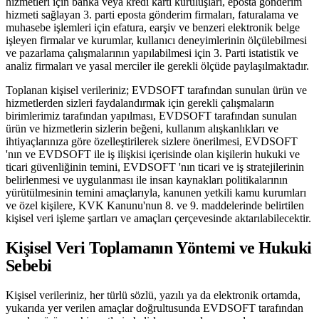
hizmetleri için banka veya kredi kartı kuruluşları, eposta gönderim
hizmeti sağlayan 3. parti eposta gönderim firmaları, faturalama ve
muhasebe işlemleri için efatura, earşiv ve benzeri elektronik belge
işleyen firmalar ve kurumlar, kullanıcı deneyimlerinin ölçülebilmesi
ve pazarlama çalışmalarının yapılabilmesi için 3. Parti istatistik ve
analiz firmaları ve yasal merciler ile gerekli ölçüde paylaşılmaktadır.
Toplanan kişisel verileriniz; EVDSOFT tarafından sunulan ürün ve
hizmetlerden sizleri faydalandırmak için gerekli çalışmaların
birimlerimiz tarafından yapılması, EVDSOFT tarafından sunulan
ürün ve hizmetlerin sizlerin beğeni, kullanım alışkanlıkları ve
ihtiyaçlarınıza göre özelleştirilerek sizlere önerilmesi, EVDSOFT
'nın ve EVDSOFT ile iş ilişkisi içerisinde olan kişilerin hukuki ve
ticari güvenliğinin temini, EVDSOFT 'nın ticari ve iş stratejilerinin
belirlenmesi ve uygulanması ile insan kaynakları politikalarının
yürütülmesinin temini amaçlarıyla, kanunen yetkili kamu kurumları
ve özel kişilere, KVK Kanunu'nun 8. ve 9. maddelerinde belirtilen
kişisel veri işleme şartları ve amaçları çerçevesinde aktarılabilecektir.
Kişisel Veri Toplamanın Yöntemi ve Hukuki
Sebebi
Kişisel verileriniz, her türlü sözlü, yazılı ya da elektronik ortamda,
yukarıda yer verilen amaçlar doğrultusunda EVDSOFT tarafından