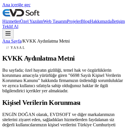
Ana içeriğe geç
Hizmetler
Özel Yazılım
Web Tasarım
Projeler
Blog
Hakkımızda
İletişim
Teklif Al
Ana Sayfa
/
KVKK Aydınlatma Metni
// YASAL
KVKK Aydınlatma Metni
Bu sayfada; özel hayatın gizliliği, temel hak ve özgürlüklerin
korunması amacıyla yürürlüğe giren "6698 Sayılı Kişisel Verilerin
Korunması Kanunu" hakkında firmamızın üstlendiği sorumluluklar
ve ayrıca kullanıcı sıfatıyla sahip olduğunuz haklar ile ilgili
bilgilendirici içerikler yer almaktadır.
Kişisel Verilerin Korunması
ENGİN DOĞAN olarak, EVDSOFT ve diğer markalarımızın
sitelerini ziyaret eden, sağladıkları hizmetlerden faydalanan siz
değerli kullanıcılarımızın kişisel verilerini Türkiye Cumhuriyeti