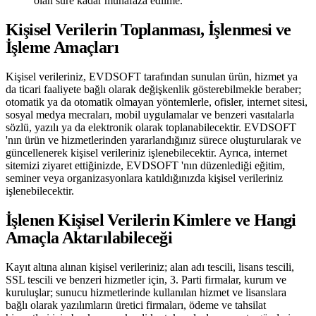
olan süre kadar muhafaza edilme.
Kişisel Verilerin Toplanması, İşlenmesi ve
İşleme Amaçları
Kişisel verileriniz, EVDSOFT tarafından sunulan ürün, hizmet ya
da ticari faaliyete bağlı olarak değişkenlik gösterebilmekle beraber;
otomatik ya da otomatik olmayan yöntemlerle, ofisler, internet sitesi,
sosyal medya mecraları, mobil uygulamalar ve benzeri vasıtalarla
sözlü, yazılı ya da elektronik olarak toplanabilecektir. EVDSOFT
'nın ürün ve hizmetlerinden yararlandığınız sürece oluşturularak ve
güncellenerek kişisel verileriniz işlenebilecektir. Ayrıca, internet
sitemizi ziyaret ettiğinizde, EVDSOFT 'nın düzenlediği eğitim,
seminer veya organizasyonlara katıldığınızda kişisel verileriniz
işlenebilecektir.
İşlenen Kişisel Verilerin Kimlere ve Hangi
Amaçla Aktarılabileceği
Kayıt altına alınan kişisel verileriniz; alan adı tescili, lisans tescili,
SSL tescili ve benzeri hizmetler için, 3. Parti firmalar, kurum ve
kuruluşlar; sunucu hizmetlerinde kullanılan hizmet ve lisanslara
bağlı olarak yazılımların üretici firmaları, ödeme ve tahsilat