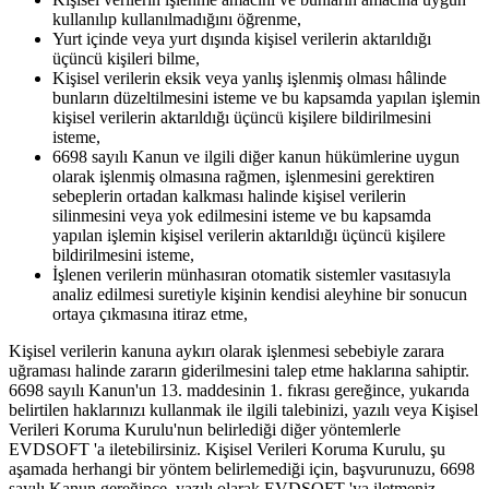
kullanılıp kullanılmadığını öğrenme,
Yurt içinde veya yurt dışında kişisel verilerin aktarıldığı
üçüncü kişileri bilme,
Kişisel verilerin eksik veya yanlış işlenmiş olması hâlinde
bunların düzeltilmesini isteme ve bu kapsamda yapılan işlemin
kişisel verilerin aktarıldığı üçüncü kişilere bildirilmesini
isteme,
6698 sayılı Kanun ve ilgili diğer kanun hükümlerine uygun
olarak işlenmiş olmasına rağmen, işlenmesini gerektiren
sebeplerin ortadan kalkması halinde kişisel verilerin
silinmesini veya yok edilmesini isteme ve bu kapsamda
yapılan işlemin kişisel verilerin aktarıldığı üçüncü kişilere
bildirilmesini isteme,
İşlenen verilerin münhasıran otomatik sistemler vasıtasıyla
analiz edilmesi suretiyle kişinin kendisi aleyhine bir sonucun
ortaya çıkmasına itiraz etme,
Kişisel verilerin kanuna aykırı olarak işlenmesi sebebiyle zarara
uğraması halinde zararın giderilmesini talep etme haklarına sahiptir.
6698 sayılı Kanun'un 13. maddesinin 1. fıkrası gereğince, yukarıda
belirtilen haklarınızı kullanmak ile ilgili talebinizi, yazılı veya Kişisel
Verileri Koruma Kurulu'nun belirlediği diğer yöntemlerle
EVDSOFT 'a iletebilirsiniz. Kişisel Verileri Koruma Kurulu, şu
aşamada herhangi bir yöntem belirlemediği için, başvurunuzu, 6698
sayılı Kanun gereğince, yazılı olarak EVDSOFT 'ya iletmeniz