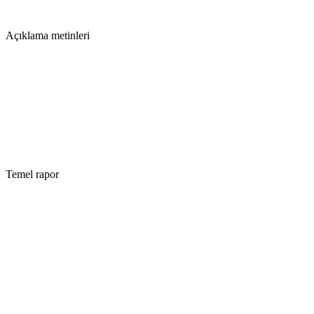
Post tasarımları
Açıklama metinleri
Açıklama metinleri
#kurumsal #hizmet
Temel rapor
Temel rapor
etkileşim ↑