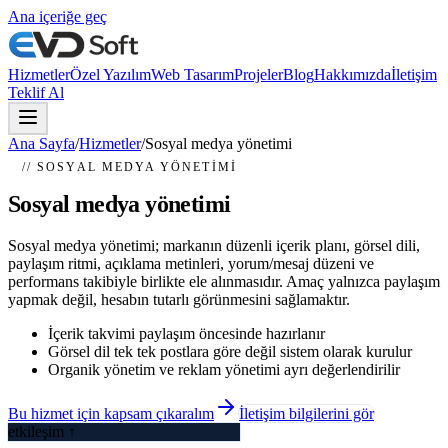
Ana içeriğe geç
Hizmetler
Özel Yazılım
Web Tasarım
Projeler
Blog
Hakkımızda
İletişim
Teklif Al
Ana Sayfa
/
Hizmetler
/
Sosyal medya yönetimi
// SOSYAL MEDYA YÖNETIMI
Sosyal medya yönetimi
Sosyal medya yönetimi; markanın düzenli içerik planı, görsel dili,
paylaşım ritmi, açıklama metinleri, yorum/mesaj düzeni ve
performans takibiyle birlikte ele alınmasıdır. Amaç yalnızca paylaşım
yapmak değil, hesabın tutarlı görünmesini sağlamaktır.
İçerik takvimi paylaşım öncesinde hazırlanır
Görsel dil tek tek postlara göre değil sistem olarak kurulur
Organik yönetim ve reklam yönetimi ayrı değerlendirilir
Bu hizmet için kapsam çıkaralım
İletişim bilgilerini gör
etkileşim ↑