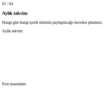
0
1
/ 0
4
Aylık takvim
Hangi gün hangi içerik türünün paylaşılacağı önceden planlanır.
Aylık takvim
Aylık takvim
hangi gün hangi içerik önceden belli
Post tasarımları