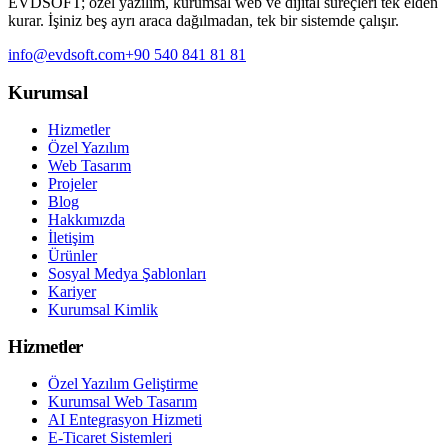
EVDSOFT; özel yazılım, kurumsal web ve dijital süreçleri tek elden
kurar. İşiniz beş ayrı araca dağılmadan, tek bir sistemde çalışır.
info@evdsoft.com
+90 540 841 81 81
Kurumsal
Hizmetler
Özel Yazılım
Web Tasarım
Projeler
Blog
Hakkımızda
İletişim
Ürünler
Sosyal Medya Şablonları
Kariyer
Kurumsal Kimlik
Hizmetler
Özel Yazılım Geliştirme
Kurumsal Web Tasarım
AI Entegrasyon Hizmeti
E-Ticaret Sistemleri