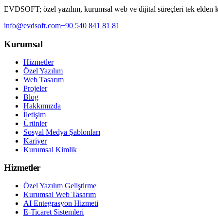
EVDSOFT; özel yazılım, kurumsal web ve dijital süreçleri tek elden kur
info@evdsoft.com
+90 540 841 81 81
Kurumsal
Hizmetler
Özel Yazılım
Web Tasarım
Projeler
Blog
Hakkımızda
İletişim
Ürünler
Sosyal Medya Şablonları
Kariyer
Kurumsal Kimlik
Hizmetler
Özel Yazılım Geliştirme
Kurumsal Web Tasarım
AI Entegrasyon Hizmeti
E-Ticaret Sistemleri