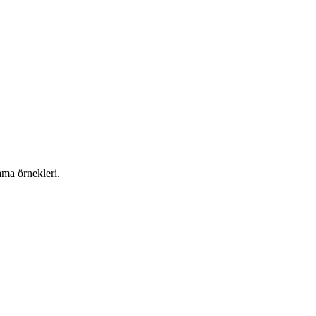
ama örnekleri.
da değişmektedir. Yazılımın kapsamı, entegrasyon ihtiyaçları, kullanıcı say