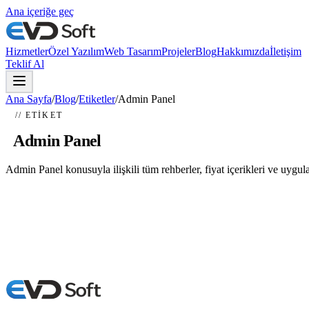
Ana içeriğe geç
Hizmetler
Özel Yazılım
Web Tasarım
Projeler
Blog
Hakkımızda
İletişim
Teklif Al
Ana Sayfa
/
Blog
/
Etiketler
/
Admin Panel
// ETIKET
#
Admin Panel
Admin Panel konusuyla ilişkili tüm rehberler, fiyat içerikleri ve uygul
Özel Yazılım Fiyatları 2026
Özel yazılım fiyatları 2026 yılında 50.000 TL ile 2.500.000 TL arasın
12 Haziran 2026
7 dk