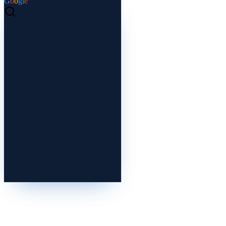
G
o
o
g
l
e
elektrikçi istanbul
En İyi Elektrikçi
// 7/24 arıza servisi
Hemen Ara
Arıza Tespiti
Pano Bakımı
Aydınlatma
0212 000 00 00
İstanbul
© En İyi Elektrikçi