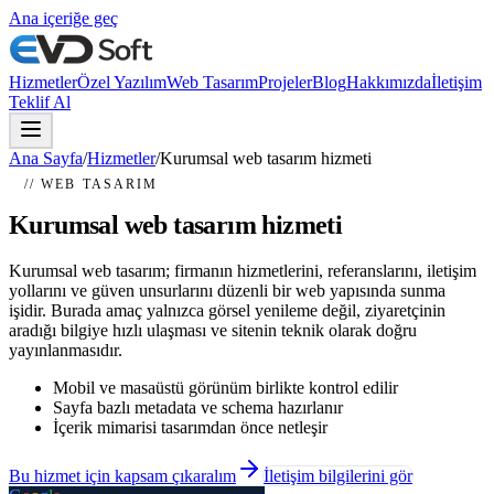
Ana içeriğe geç
Hizmetler
Özel Yazılım
Web Tasarım
Projeler
Blog
Hakkımızda
İletişim
Teklif Al
Ana Sayfa
/
Hizmetler
/
Kurumsal web tasarım hizmeti
// WEB TASARIM
Kurumsal web tasarım hizmeti
Kurumsal web tasarım; firmanın hizmetlerini, referanslarını, iletişim
yollarını ve güven unsurlarını düzenli bir web yapısında sunma
işidir. Burada amaç yalnızca görsel yenileme değil, ziyaretçinin
aradığı bilgiye hızlı ulaşması ve sitenin teknik olarak doğru
yayınlanmasıdır.
Mobil ve masaüstü görünüm birlikte kontrol edilir
Sayfa bazlı metadata ve schema hazırlanır
İçerik mimarisi tasarımdan önce netleşir
Bu hizmet için kapsam çıkaralım
İletişim bilgilerini gör