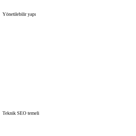
Yönetilebilir yapı
Ana Sayfa
Hizmetler
Hakkında
Referanslar
İletişim
eniyielektrikci.com
/yonetim
Site
Yönetim Paneli
İçerik satırları
+ Ekle
Ana sayfa başlığı
Hizmet açıklaması
Referans görseli
Teknik SEO temeli