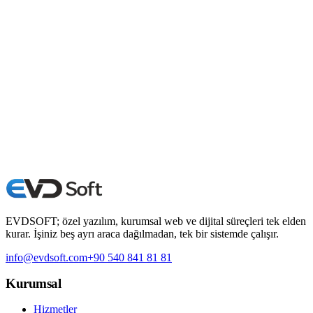
info@evdsoft.com
+90 540 841 81 81
WhatsApp
Ad Soyad
*
E-posta
*
Telefon
Konu
Mesajınız
Mesajı gönder
Bilgileriniz yalnızca size dönüş için kullanılır.
EVDSOFT; özel yazılım, kurumsal web ve dijital süreçleri tek elden
kurar. İşiniz beş ayrı araca dağılmadan, tek bir sistemde çalışır.
info@evdsoft.com
+90 540 841 81 81
Kurumsal
Hizmetler