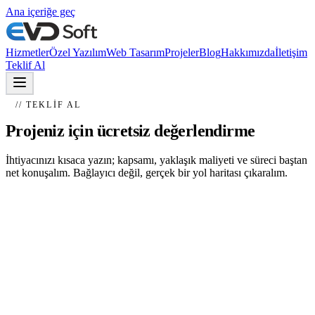
Ana içeriğe geç
Hizmetler
Özel Yazılım
Web Tasarım
Projeler
Blog
Hakkımızda
İletişim
Teklif Al
// TEKLIF AL
Projeniz için ücretsiz değerlendirme
İhtiyacınızı kısaca yazın; kapsamı, yaklaşık maliyeti ve süreci baştan
net konuşalım. Bağlayıcı değil, gerçek bir yol haritası çıkaralım.
netleştirelim