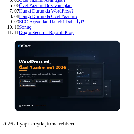
05
Özel Yazılım Avantajları
06
Özel Yazılım Dezavantajları
07
Hangi Durumda WordPress?
08
Hangi Durumda Özel Yazılım?
09
SEO Açısından Hangisi Daha İyi?
10
Sonuç
11
Doğru Seçim = Başarılı Proje
2026 altyapı karşılaştırma rehberi