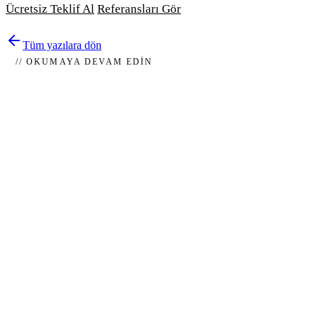
Ücretsiz Teklif Al
Referansları Gör
Tüm yazılara dön
// OKUMAYA DEVAM EDIN
12 Haziran 2026
Özel Yazılım Fiyatları 2026
Özel yazılım fiyatları 2026 yılında 50.000 TL ile 2.500.000 TL
arasında değişmektedir. Yazılımın kapsamı, ente...
13 Nisan 2026
Web Sitesi Kurma Maliyeti 2026: Kurulum Ücreti,
Yıllık Gider...
Web sitesi kurma maliyeti, internetten müşteri kazanmak veya
markasını dijitalde profesyonel şekilde konumland...
13 Nisan 2026
Web Sitesi Yıllık Ücretleri 2026