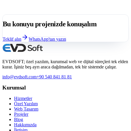
Web sitesi yıllık ücretleri, bir site sahibi olduktan sonra en çok
merak edilen konuların başında gelir. Birço...
Bu konuyu projenizde konuşalım
Teklif alın
WhatsApp'tan yazın
EVDSOFT; özel yazılım, kurumsal web ve dijital süreçleri tek elden
kurar. İşiniz beş ayrı araca dağılmadan, tek bir sistemde çalışır.
info@evdsoft.com
+90 540 841 81 81
Kurumsal
Hizmetler
Özel Yazılım
Web Tasarım
Projeler
Blog
Hakkımızda
İletişim