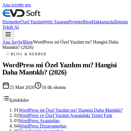
Ana içeriğe geç
Hizmetler
Özel Yazılım
Web Tasarım
Projeler
Blog
Hakkımızda
İletişim
Teklif Al
Ana Sayfa
/
Blog
/
WordPress mi Özel Yazılım mı? Hangisi Daha
Mantıklı? (2026)
// BLOG & REHBER
WordPress mi Özel Yazılım mı? Hangisi
Daha Mantıklı? (2026)
25 Mart 2026
10
dk okuma
İçindekiler
01
WordPress mi Özel Yazılım mı? Hangisi Daha Mantıklı?
02
WordPress ve Özel Yazılım Arasındaki Temel Fark
03
WordPress Avantajları
04
WordPress Dezavantajları