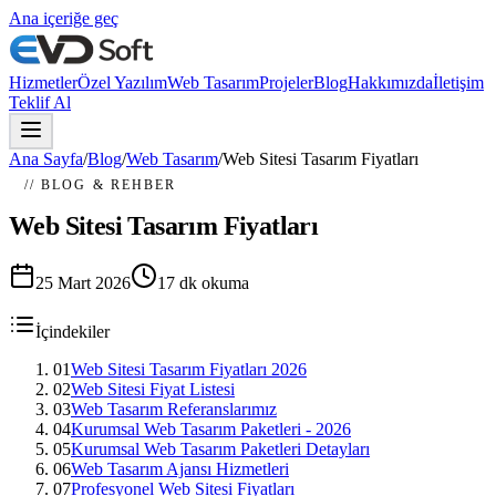
Ana içeriğe geç
Hizmetler
Özel Yazılım
Web Tasarım
Projeler
Blog
Hakkımızda
İletişim
Teklif Al
Ana Sayfa
/
Blog
/
Web Tasarım
/
Web Sitesi Tasarım Fiyatları
// BLOG & REHBER
Web Sitesi Tasarım Fiyatları
25 Mart 2026
17
dk okuma
İçindekiler
01
Web Sitesi Tasarım Fiyatları 2026
02
Web Sitesi Fiyat Listesi
03
Web Tasarım Referanslarımız
04
Kurumsal Web Tasarım Paketleri - 2026
05
Kurumsal Web Tasarım Paketleri Detayları
06
Web Tasarım Ajansı Hizmetleri
07
Profesyonel Web Sitesi Fiyatları