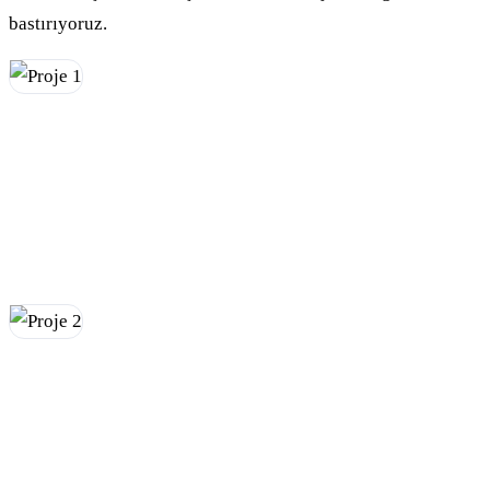
bastırıyoruz.
Kurumsal Web Sitesi
EEC Tarım için geliştirilen doğaya duyarlı ve bilgilendirici
kurumsal web sitesi
Detaylar