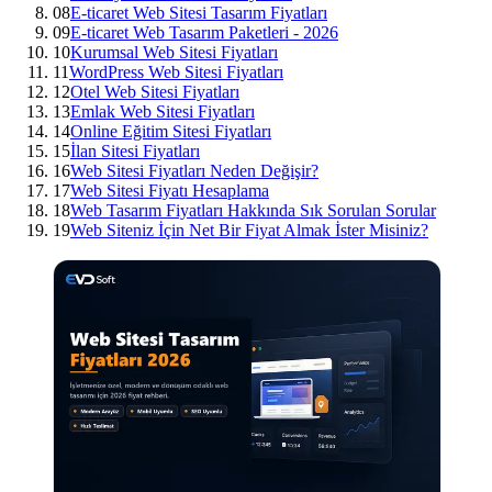
08
E-ticaret Web Sitesi Tasarım Fiyatları
09
E-ticaret Web Tasarım Paketleri - 2026
10
Kurumsal Web Sitesi Fiyatları
11
WordPress Web Sitesi Fiyatları
12
Otel Web Sitesi Fiyatları
13
Emlak Web Sitesi Fiyatları
14
Online Eğitim Sitesi Fiyatları
15
İlan Sitesi Fiyatları
16
Web Sitesi Fiyatları Neden Değişir?
17
Web Sitesi Fiyatı Hesaplama
18
Web Tasarım Fiyatları Hakkında Sık Sorulan Sorular
19
Web Siteniz İçin Net Bir Fiyat Almak İster Misiniz?