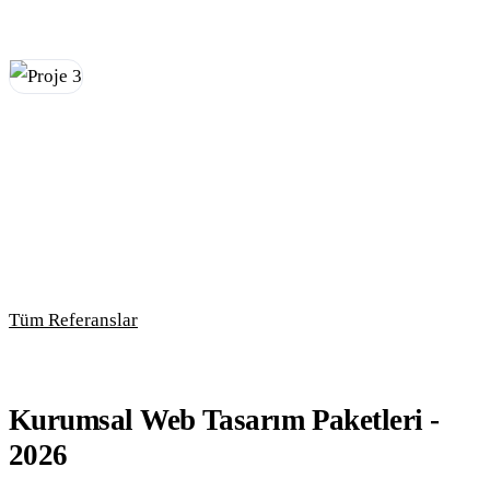
Berber Randevu & Adisyon Takip
Berberler için geliştirilmiş web'de çalışan, adisyon, ürün,
randevu gibi kayıtların tutulduğu bir uygulama.
Detaylar
Tüm Referanslar
Kurumsal Web Tasarım Paketleri -
2026