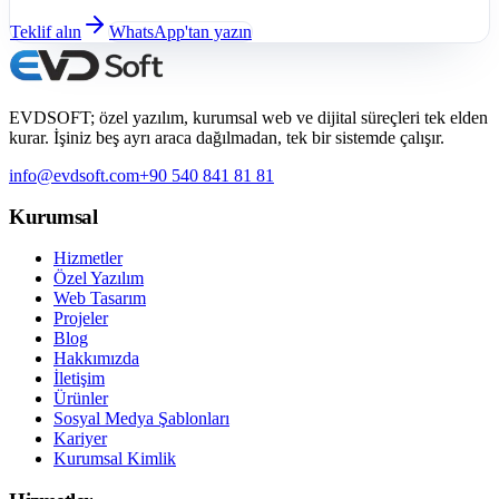
Teklif alın
WhatsApp'tan yazın
EVDSOFT; özel yazılım, kurumsal web ve dijital süreçleri tek elden
kurar. İşiniz beş ayrı araca dağılmadan, tek bir sistemde çalışır.
info@evdsoft.com
+90 540 841 81 81
Kurumsal
Hizmetler
Özel Yazılım
Web Tasarım
Projeler
Blog
Hakkımızda
İletişim
Ürünler
Sosyal Medya Şablonları
Kariyer
Kurumsal Kimlik