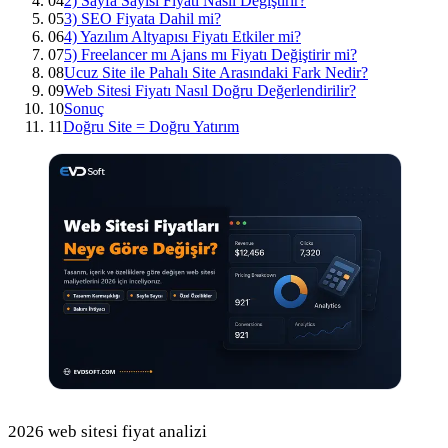
04
2) Sayfa Sayısı Fiyatı Nasıl Değiştirir?
05
3) SEO Fiyata Dahil mi?
06
4) Yazılım Altyapısı Fiyatı Etkiler mi?
07
5) Freelancer mı Ajans mı Fiyatı Değiştirir mi?
08
Ucuz Site ile Pahalı Site Arasındaki Fark Nedir?
09
Web Sitesi Fiyatı Nasıl Doğru Değerlendirilir?
10
Sonuç
11
Doğru Site = Doğru Yatırım
2026 web sitesi fiyat analizi