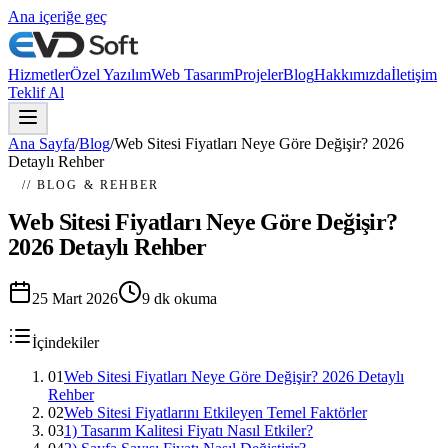
Ana içeriğe geç
Hizmetler
Özel Yazılım
Web Tasarım
Projeler
Blog
Hakkımızda
İletişim
Teklif Al
Ana Sayfa
/
Blog
/
Web Sitesi Fiyatları Neye Göre Değişir? 2026
Detaylı Rehber
// BLOG & REHBER
Web Sitesi Fiyatları Neye Göre Değişir?
2026 Detaylı Rehber
25 Mart 2026
9
dk okuma
İçindekiler
01
Web Sitesi Fiyatları Neye Göre Değişir? 2026 Detaylı
Rehber
02
Web Sitesi Fiyatlarını Etkileyen Temel Faktörler
03
1) Tasarım Kalitesi Fiyatı Nasıl Etkiler?