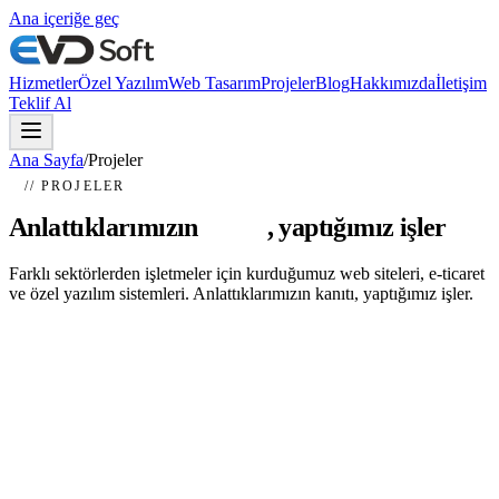
Ana içeriğe geç
Hizmetler
Özel Yazılım
Web Tasarım
Projeler
Blog
Hakkımızda
İletişim
Teklif Al
Ana Sayfa
/
Projeler
// PROJELER
Anlattıklarımızın
kanıtı
, yaptığımız işler
Farklı sektörlerden işletmeler için kurduğumuz web siteleri, e-ticaret
ve özel yazılım sistemleri. Anlattıklarımızın kanıtı, yaptığımız işler.
Umut Ship
Bu çalışma, web tasarım ve özel yazılım projeleri için fiyat/teklif