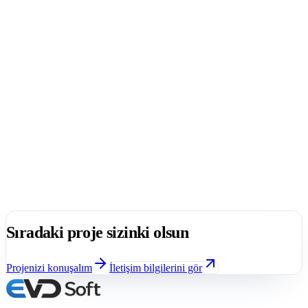
Bu bir demir-çelik sektöründe hizmet veren LME firmasına özel
hazırlanmış kurumsal web sitesi projesidir.
Html
2022
Özel Yazılım Fiyatları
Bu çalışma, web tasarım ve özel yazılım projeleri için fiyat/teklif
araştırması yapan kullanıcıları bilgilendirmek amacıyla hazırlanan
Özel Yazılım Fiyatları platformu kapsamında kurgulanmıştır. Proje
içinde fiyat sayfaları, kategori yapısı ve kullanıcı deneyimi (UX)
arama niyetine uygun şekilde planlanmıştır. İlgili sayfalar: Web
Tasarım Fiyatları • Özel Yazılım Fiyatları
Özel
2018
Sıradaki proje sizinki olsun
Projenizi konuşalım
İletişim bilgilerini gör