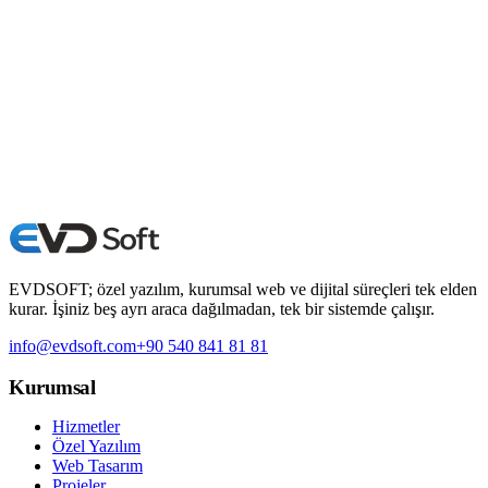
uygulama, web yazılım ve k...
16 Şubat 2026
5 dk
Web Tasarım Ajansı
Web tasarım ajansı olarak EVDSOFT, markanızın dijital dünyadaki
görünürlüğünü artıran, güven veren ve müşteri dönüşümünü
yükselten profesyonel web sit...
16 Şubat 2026
4 dk
EVDSOFT; özel yazılım, kurumsal web ve dijital süreçleri tek elden
kurar. İşiniz beş ayrı araca dağılmadan, tek bir sistemde çalışır.
info@evdsoft.com
+90 540 841 81 81
Kurumsal
Hizmetler
Özel Yazılım
Web Tasarım
Projeler