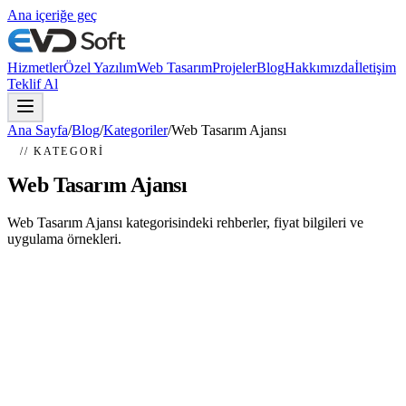
Ana içeriğe geç
Hizmetler
Özel Yazılım
Web Tasarım
Projeler
Blog
Hakkımızda
İletişim
Teklif Al
Ana Sayfa
/
Blog
/
Kategoriler
/
Web Tasarım Ajansı
// KATEGORI
Web Tasarım Ajansı
Web Tasarım Ajansı kategorisindeki rehberler, fiyat bilgileri ve
uygulama örnekleri.
Web Sitesi Kaç Günde Yapılır? 2026 İçin
Net Süreler
Web sitesi kaç günde yapılır sorusunun cevabı; proje kapsamı, sayfa
sayısı, tasarım süreci ve revizelere göre değişir. 2026 için gerçek
süreleri detay...