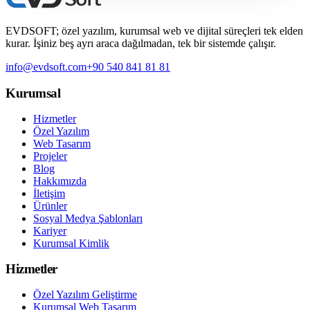
EVDSOFT; özel yazılım, kurumsal web ve dijital süreçleri tek elden
kurar. İşiniz beş ayrı araca dağılmadan, tek bir sistemde çalışır.
info@evdsoft.com
+90 540 841 81 81
Kurumsal
Hizmetler
Özel Yazılım
Web Tasarım
Projeler
Blog
Hakkımızda
İletişim
Ürünler
Sosyal Medya Şablonları
Kariyer
Kurumsal Kimlik
Hizmetler
Özel Yazılım Geliştirme
Kurumsal Web Tasarım