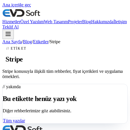
Ana içeriğe geç
Hizmetler
Özel Yazılım
Web Tasarım
Projeler
Blog
Hakkımızda
İletişim
Teklif Al
Ana Sayfa
/
Blog
/
Etiketler
/
Stripe
// ETIKET
#
Stripe
Stripe konusuyla ilişkili tüm rehberler, fiyat içerikleri ve uygulama
örnekleri.
// yakında
Bu etikette henüz yazı yok
Diğer rehberlerimize göz atabilirsiniz.
Tüm yazılar