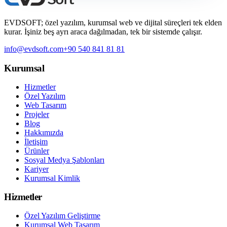
EVDSOFT; özel yazılım, kurumsal web ve dijital süreçleri tek elden
kurar. İşiniz beş ayrı araca dağılmadan, tek bir sistemde çalışır.
info@evdsoft.com
+90 540 841 81 81
Kurumsal
Hizmetler
Özel Yazılım
Web Tasarım
Projeler
Blog
Hakkımızda
İletişim
Ürünler
Sosyal Medya Şablonları
Kariyer
Kurumsal Kimlik
Hizmetler
Özel Yazılım Geliştirme
Kurumsal Web Tasarım