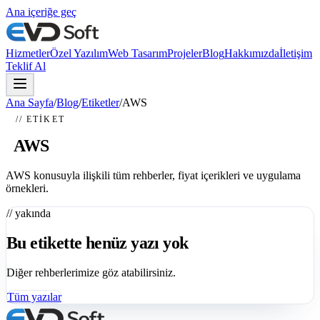
Ana içeriğe geç
Hizmetler
Özel Yazılım
Web Tasarım
Projeler
Blog
Hakkımızda
İletişim
Teklif Al
Ana Sayfa
/
Blog
/
Etiketler
/
AWS
// ETIKET
#
AWS
AWS konusuyla ilişkili tüm rehberler, fiyat içerikleri ve uygulama
örnekleri.
// yakında
Bu etikette henüz yazı yok
Diğer rehberlerimize göz atabilirsiniz.
Tüm yazılar