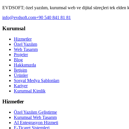
EVDSOFT; özel yazılım, kurumsal web ve dijital süreçleri tek elden kur
info@evdsoft.com
+90 540 841 81 81
Kurumsal
Hizmetler
Özel Yazılım
Web Tasarım
Projeler
Blog
Hakkımızda
İletişim
Ürünler
Sosyal Medya Şablonları
Kariyer
Kurumsal Kimlik
Hizmetler
Özel Yazılım Geliştirme
Kurumsal Web Tasarım
AI Entegrasyon Hizmeti
E-Ticaret Sistemleri