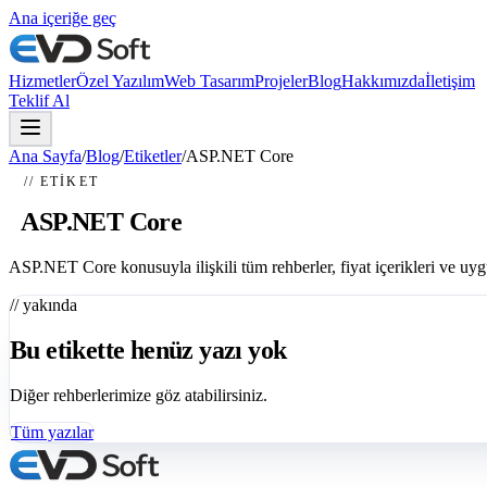
Ana içeriğe geç
Hizmetler
Özel Yazılım
Web Tasarım
Projeler
Blog
Hakkımızda
İletişim
Teklif Al
Ana Sayfa
/
Blog
/
Etiketler
/
ASP.NET Core
// ETIKET
#
ASP.NET Core
ASP.NET Core konusuyla ilişkili tüm rehberler, fiyat içerikleri ve uy
// yakında
Bu etikette henüz yazı yok
Diğer rehberlerimize göz atabilirsiniz.
Tüm yazılar