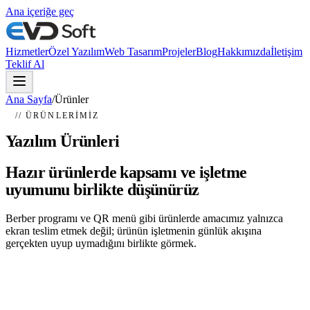
Ana içeriğe geç
Hizmetler
Özel Yazılım
Web Tasarım
Projeler
Blog
Hakkımızda
İletişim
Teklif Al
Ana Sayfa
/
Ürünler
// ÜRÜNLERIMIZ
Yazılım Ürünleri
Hazır ürünlerde kapsamı ve işletme
uyumunu birlikte düşünürüz
Berber programı ve QR menü gibi ürünlerde amacımız yalnızca
ekran teslim etmek değil; ürünün işletmenin günlük akışına
gerçekten uyup uymadığını birlikte görmek.