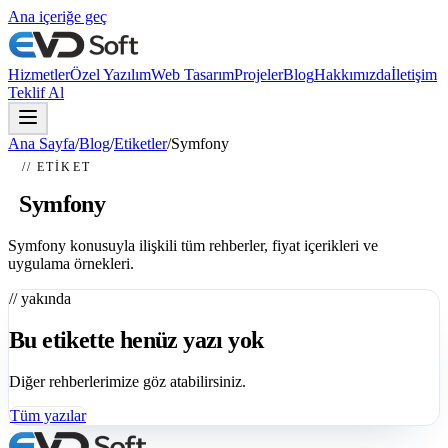
Ana içeriğe geç
Hizmetler
Özel Yazılım
Web Tasarım
Projeler
Blog
Hakkımızda
İletişim
Teklif Al
Ana Sayfa
/
Blog
/
Etiketler
/
Symfony
// ETIKET
#
Symfony
Symfony konusuyla ilişkili tüm rehberler, fiyat içerikleri ve
uygulama örnekleri.
// yakında
Bu etikette henüz yazı yok
Diğer rehberlerimize göz atabilirsiniz.
Tüm yazılar