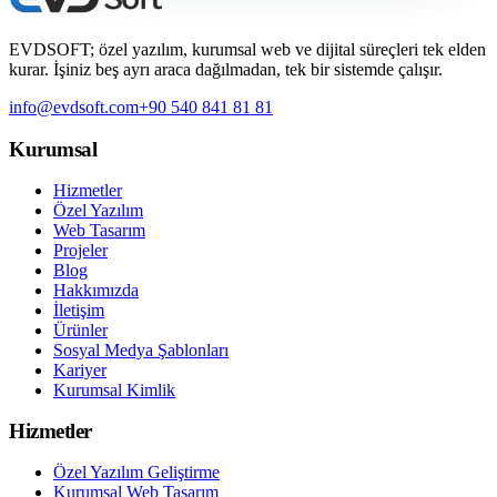
EVDSOFT; özel yazılım, kurumsal web ve dijital süreçleri tek elden
kurar. İşiniz beş ayrı araca dağılmadan, tek bir sistemde çalışır.
info@evdsoft.com
+90 540 841 81 81
Kurumsal
Hizmetler
Özel Yazılım
Web Tasarım
Projeler
Blog
Hakkımızda
İletişim
Ürünler
Sosyal Medya Şablonları
Kariyer
Kurumsal Kimlik
Hizmetler
Özel Yazılım Geliştirme
Kurumsal Web Tasarım