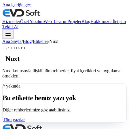
Ana içeriğe geç
Hizmetler
Özel Yazılım
Web Tasarım
Projeler
Blog
Hakkımızda
İletişim
Teklif Al
Ana Sayfa
/
Blog
/
Etiketler
/
Nuxt
// ETIKET
#
Nuxt
Nuxt konusuyla ilişkili tüm rehberler, fiyat içerikleri ve uygulama
örnekleri.
// yakında
Bu etikette henüz yazı yok
Diğer rehberlerimize göz atabilirsiniz.
Tüm yazılar