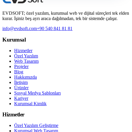
EVDSOFT; özel yazılım, kurumsal web ve dijital süreçleri tek elden
kurar. İşiniz beş ayrı araca dağılmadan, tek bir sistemde çalışır.
info@evdsoft.com
+90 540 841 81 81
Kurumsal
Hizmetler
Özel Yazılım
Web Tasarım
Projeler
Blog
Hakkımızda
İletişim
Ürünler
Sosyal Medya Şablonları
Kariyer
Kurumsal Kimlik
Hizmetler
Özel Yazılım Geliştirme
Kurumsal Web Tasarım