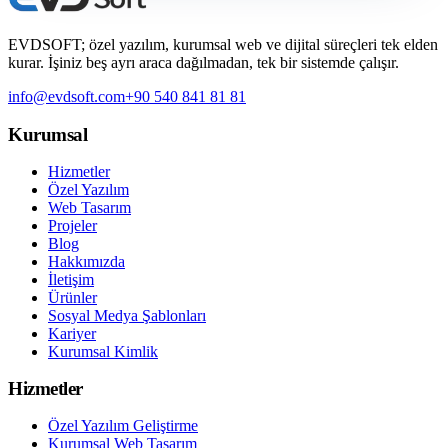
EVDSOFT; özel yazılım, kurumsal web ve dijital süreçleri tek elden
kurar. İşiniz beş ayrı araca dağılmadan, tek bir sistemde çalışır.
info@evdsoft.com
+90 540 841 81 81
Kurumsal
Hizmetler
Özel Yazılım
Web Tasarım
Projeler
Blog
Hakkımızda
İletişim
Ürünler
Sosyal Medya Şablonları
Kariyer
Kurumsal Kimlik
Hizmetler
Özel Yazılım Geliştirme
Kurumsal Web Tasarım